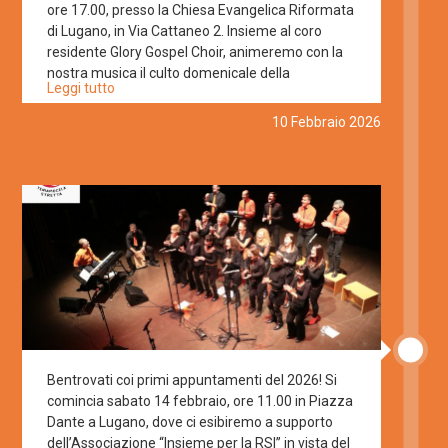
ore 17.00, presso la Chiesa Evangelica Riformata
di Lugano, in Via Cattaneo 2. Insieme al coro
residente Glory Gospel Choir, animeremo con la
nostra musica il culto domenicale della
Leggi tutto
comunità. Entrata libera con offerta
10 Febbraio 2026
Bentrovati coi primi appuntamenti del 2026! Si
comincia sabato 14 febbraio, ore 11.00 in Piazza
Dante a Lugano, dove ci esibiremo a supporto
dell’Associazione “Insieme per la RSI” in vista del