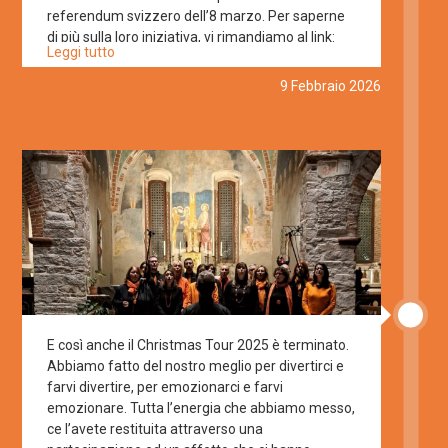
referendum svizzero dell’8 marzo. Per saperne
di più sulla loro iniziativa, vi rimandiamo al link:
Leggi tutto
https://insiemeperlarsi.ch
9 Febbraio 2026
E così anche il Christmas Tour 2025 è terminato.
Abbiamo fatto del nostro meglio per divertirci e
farvi divertire, per emozionarci e farvi
emozionare. Tutta l’energia che abbiamo messo,
ce l’avete restituita attraverso una