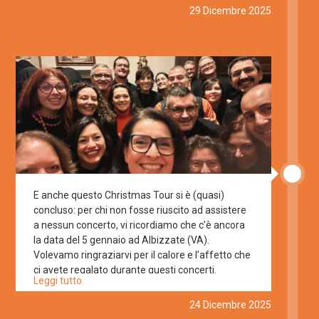
Pastorale San Benedetto. INGRESSO GRATUITO
29 Dicembre 2025
✨ #compagniadellagru #livemusic #coro
E anche questo Christmas Tour si è (quasi)
concluso: per chi non fosse riuscito ad assistere
a nessun concerto, vi ricordiamo che c’è ancora
la data del 5 gennaio ad Albizzate (VA).
Volevamo ringraziarvi per il calore e l’affetto che
ci avete regalato durante questi concerti.
Leggi tutto
Cantare per noi è sempre un piacere, ma poter
condividere insieme a voi questi momenti
24 Dicembre 2025
speciali lo è ancora di più. Buon Natale e buone