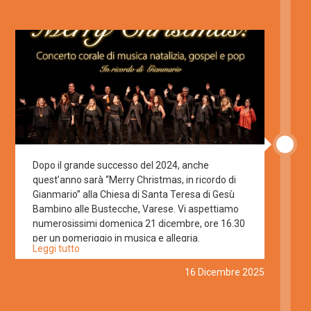
feste dalla Compagnia della Gru! 🧡🎄
Dopo il grande successo del 2024, anche
quest’anno sarà “Merry Christmas, in ricordo di
Gianmario” alla Chiesa di Santa Teresa di Gesù
Bambino alle Bustecche, Varese. Vi aspettiamo
numerosissimi domenica 21 dicembre, ore 16.30
per un pomeriggio in musica e allegria.
Leggi tutto
Messaggio importante per i più piccoli: portate
con voi tamburelli, ovetti, shaker, sonagli e
16 Dicembre 2025
campanelle perchè avremo bisogno del vostro
aiuto per far risuonare l’atmosfera del Natale in