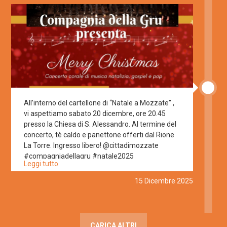
tutta la chiesa! 🥁🪇🎅 Ingresso libero
#compagniadellagru #natale2025
#christmastour #pop #gospel #choir
#corovarese
All’interno del cartellone di “Natale a Mozzate” ,
vi aspettiamo sabato 20 dicembre, ore 20.45
presso la Chiesa di S. Alessandro. Al termine del
concerto, tè caldo e panettone offerti dal Rione
La Torre. Ingresso libero! @cittadimozzate
#compagniadellagru #natale2025
Leggi tutto
#christmastour #pop #gospel #choir
#buonnatale #mozzate
15 Dicembre 2025
CARICA ALTRI