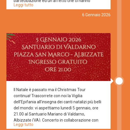
partecipazione ed un affetto che ci hanno
Leggi tutto
travolti. Per questo vi ringraziamo, vi
abbracciamo e vi chiediamo di continuare a
6 Gennaio 2026
seguirci con lo stesso calore per tutto il 2026. A
presto! 🧡🖤
Il Natale è passato ma il Christmas Tour
continua! Trascorrete con noi la Vigilia
dell’Epifania all’insegna dei canti natalizi più belli
del mondo: vi aspettiamo lunedì 5 gennaio, ore
21.00 al Santuario Mariano di Valdarno,
Albizzate (VA). Concerto in collaborazione con
Leggi tutto
Valdarno E20, Pro loco di Albizzate e Comunità